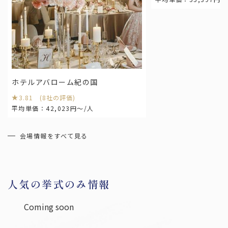
宮城
福島
関東
東京
神奈川
埼玉
千葉
栃木
茨城
群馬
ホテルアバローム紀の国
3.81 (8社の評価)
平均単価：42,023円～/人
中部
愛知
岐阜
静岡
三重
会場情報をすべて見る
新潟
山梨
長野
石川
富山
福井
人気の挙式のみ情報
関西
Coming soon
大阪
兵庫
京都
滋賀
奈良