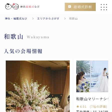
結婚式診断
神社・結婚式なび
エリアからさがす
和歌山
会場
挙式のみ
二次会
フォトウェディング
和歌山
Wakayama
人気の会場情報
検索
エリアからさがす
Area
和歌山マリーナシテ
北海道・東北
4.01 (7社の評価)
北海道
青森
秋田
山形
岩手
平均単価：55,397円～