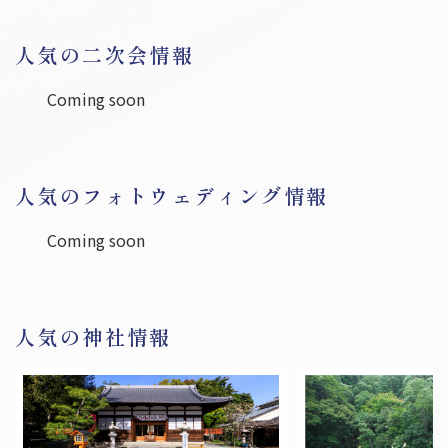
和歌山
人気の二次会情報
中国・四国
Coming soon
岡山
広島
鳥取
島根
山口
香川
徳島
愛媛
高知
人気のフォトウェディング情報
九州・沖縄
Coming soon
福岡
佐賀
長崎
熊本
大分
宮崎
鹿児島
沖縄
人気の神社情報
お役立ち情報
Information
福島県の結婚式場トップ３