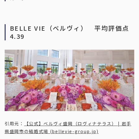
和歌山
中国・四国
BELLE VIE（ベルヴィ） 平均評価点
4.39
岡山
広島
鳥取
島根
山口
香川
徳島
愛媛
高知
九州・沖縄
福岡
佐賀
長崎
熊本
大分
宮崎
鹿児島
沖縄
お役立ち情報
Information
引用元：
【公式】ベルヴィ盛岡（ロヴィナテラス） | 岩手
県盛岡市の結婚式場 (bellevie-group.jp)
福島県の結婚式場トップ３