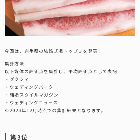
宮城
福島
関東
東京
神奈川
埼玉
千葉
栃木
茨城
群馬
今回は、岩手県の結婚式場トップ３を発表！
集計方法
以下媒体の評価点を集計し、平均評価点として表記
中部
・ゼクシィ
愛知
岐阜
静岡
三重
・ウェディングパーク
新潟
山梨
長野
・結婚スタイルマガジン
石川
富山
福井
・ウェディングニュース
※2023年12月時点での集計結果となります。
関西
大阪
兵庫
京都
滋賀
奈良
第3位