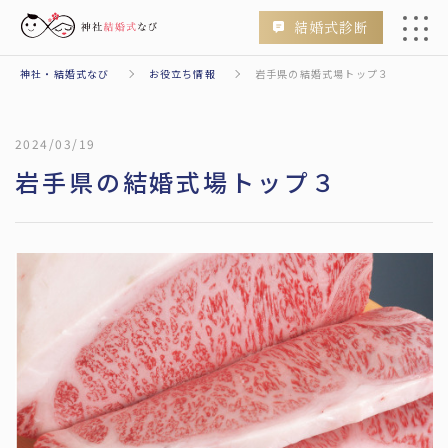
結婚式診断
神社・結婚式なび
お役立ち情報
岩手県の結婚式場トップ３
会場
神社
2024/03/19
岩手県の結婚式場トップ３
検索
エリアからさがす
Area
北海道・東北
北海道
青森
秋田
山形
岩手