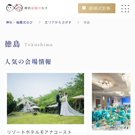
結婚式診断
神社・結婚式なび
エリアからさがす
徳島
会場
挙式のみ
二次会
フォトウェディング
徳島
Tokushima
人気の会場情報
検索
エリアからさがす
Area
北海道・東北
リゾートホテルモアナコースト
北海道
青森
秋田
山形
岩手