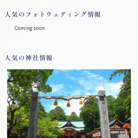
和歌山
人気のフォトウェディング情報
中国・四国
Coming soon
岡山
広島
鳥取
島根
山口
香川
徳島
愛媛
高知
人気の神社情報
九州・沖縄
福岡
佐賀
長崎
熊本
大分
宮崎
鹿児島
沖縄
お役立ち情報
Information
福島県の結婚式場トップ３