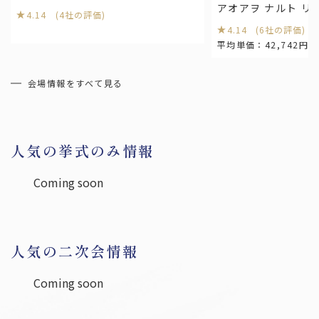
アオアヲ ナルト リ
4.14 (4社の評価)
宮城
福島
4.14 (6社の評価)
平均単価：42,742円～
関東
会場情報をすべて見る
東京
神奈川
埼玉
千葉
栃木
茨城
群馬
人気の挙式のみ情報
中部
Coming soon
愛知
岐阜
静岡
三重
新潟
山梨
長野
石川
富山
福井
人気の二次会情報
関西
Coming soon
大阪
兵庫
京都
滋賀
奈良