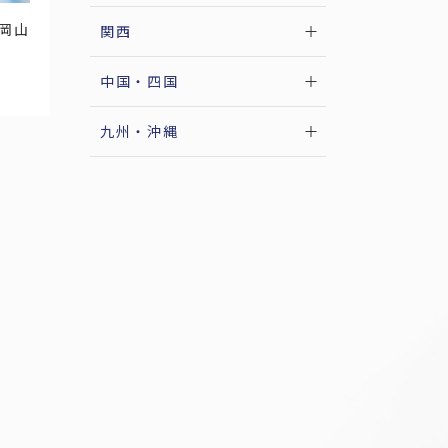
岡山
関西
庫
京都
滋賀
奈良
和歌山
中国・四国
九州・沖縄
縄
賀
長崎
熊本
大分
宮崎
鹿児島