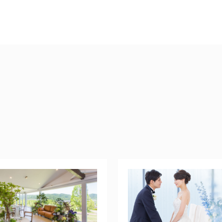
フォトウェディング
神社
関東
岩手
宮城
福島
東京
神