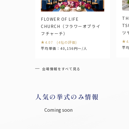
中部
TH
FLOWER OF LIFE
愛知
岐阜
静岡
三重
T
CHURCH（フラワーオブライ
新潟
山梨
長野
ツ
フチャーチ）
石川
富山
福井
4
4.07 (4社の評価)
平均
平均単価：40,156円～/人
中国・四国
岡山
広島
鳥取
島根
会場情報をすべて見る
香川
徳島
愛媛
高知
人気の挙式のみ情報
お役立ち情報
Information
Coming soon