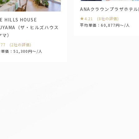
ANAクラウンプラザホテル
関西
4.21 (8社の評価)
E HILLS HOUSE
大阪
兵
平均単価：60,877円～/人
SUYAMA（ザ・ヒルズハウス
ヤマ）
.77 (2社の評価)
単価：51,300円～/人
九州・沖
山口
福岡
佐
沖縄