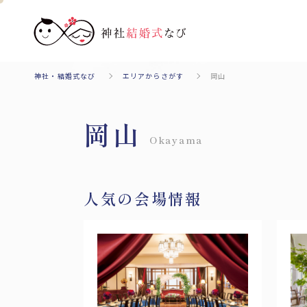
会場
挙式のみ
二次会
神社・結婚式なび
エリアからさがす
岡山
岡山
Okayama
エリアからさがす
Area
人気の会場情報
北海道・東北
北海道
青森
秋田
山形