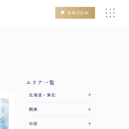
結婚式診断
検索
エリア一覧
北海道・東北
関東
奈川
埼玉
千葉
栃木
茨城
群馬
中部