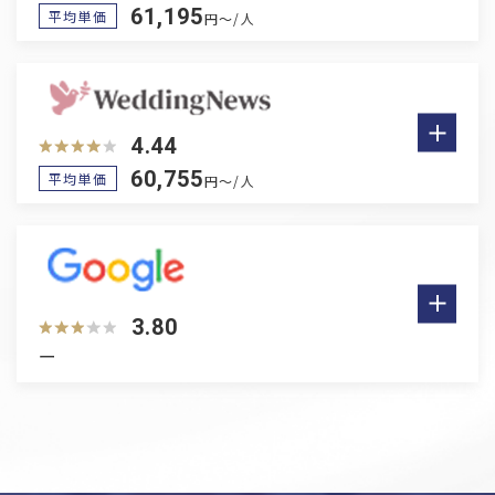
和歌山
61,195
平均単価
円～/人
中国・四国
岡山
広島
鳥取
島根
山口
4.44
香川
徳島
愛媛
高知
60,755
平均単価
円～/人
九州・沖縄
福岡
佐賀
長崎
熊本
大分
宮崎
鹿児島
沖縄
3.80
ー
お役立ち情報
Information
福島県の結婚式場トップ３