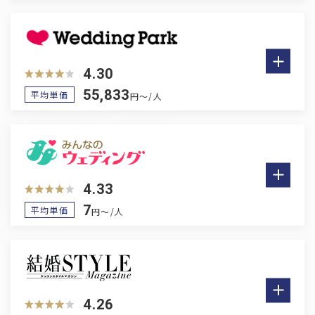
宮城
福島
関東
4.30
55,833
東京
神奈川
埼玉
千葉
栃木
平均単価
円～/人
茨城
群馬
中部
4.33
愛知
岐阜
静岡
三重
新潟
山梨
長野
7
平均単価
円～/人
石川
富山
福井
関西
大阪
兵庫
京都
滋賀
奈良
4.26