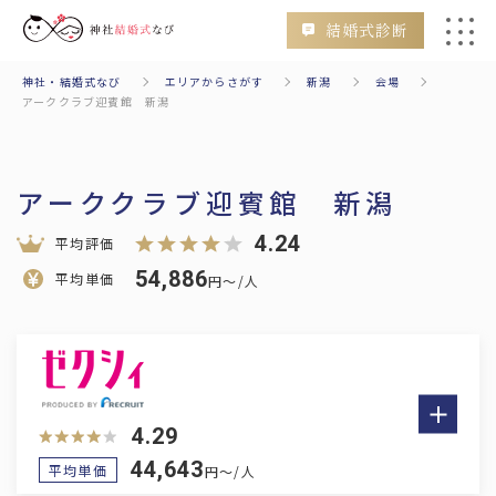
結婚式診断
神社・結婚式なび
エリアからさがす
新潟
会場
会場
挙式のみ
二次会
フォトウェディング
アーククラブ迎賓館 新潟
アーククラブ迎賓館 新潟
4.24
平均評価
54,886
平均単価
円～/人
検索
エリアからさがす
Area
4.29
北海道・東北
44,643
平均単価
円～/人
北海道
青森
秋田
山形
岩手