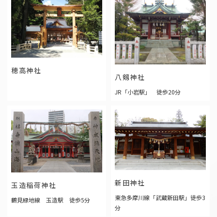
宮城県の結婚式場トップ３
穂高神社
八剱神社
JR「小岩駅」 徒歩20分
岩手県の結婚式場トップ３
すべてのお役立ち情報を見る
新田神社
玉造稲荷神社
東急多摩川線「武蔵新田駅」徒歩3
鶴見緑地線 玉造駅 徒歩5分
分