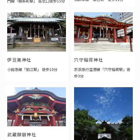
門線「錦糸町駅」 各北口徒歩15分
宮城
福島
関東
東京
神奈川
埼玉
千葉
栃木
茨城
群馬
穴守稲荷神社
伊豆美神社
京浜急行空港線「穴守稲荷駅」徒
小田急線「狛江駅」 徒歩10分
中部
歩3分
愛知
岐阜
静岡
三重
新潟
山梨
長野
石川
富山
福井
関西
大阪
兵庫
京都
滋賀
奈良
武蔵御嶽神社