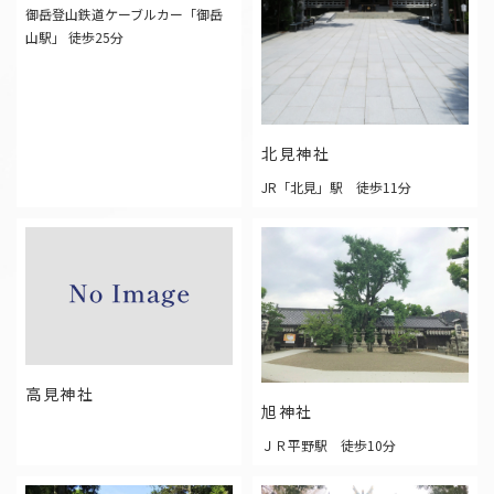
和歌山
御岳登山鉄道ケーブルカー「御岳
山駅」 徒歩25分
中国・四国
岡山
広島
鳥取
島根
山口
北見神社
香川
徳島
愛媛
高知
JR「北見」駅 徒歩11分
九州・沖縄
福岡
佐賀
長崎
熊本
大分
宮崎
鹿児島
沖縄
お役立ち情報
Information
高見神社
旭神社
ＪＲ平野駅 徒歩10分
福島県の結婚式場トップ３