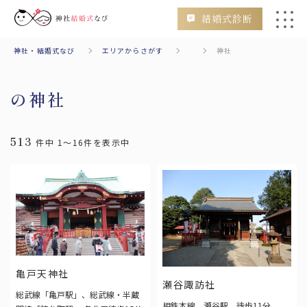
結婚式診断
神社・結婚式なび
エリアからさがす
神社
会場
挙式のみ
二次会
フォトウェディング
の神社
513
件中 1～16件を表示中
検索
エリアからさがす
Area
亀戸天神社
北海道・東北
瀬谷諏訪社
総武線「亀戸駅」、総武線・半蔵
相鉄本線 瀬谷駅 徒歩11分
北海道
青森
秋田
山形
岩手