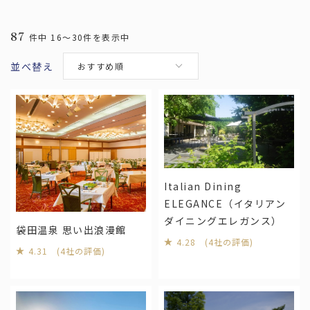
宮城
福島
87
件中 16～30件を表示中
並べ替え
おすすめ順
関東
東京
神奈川
埼玉
千葉
栃木
茨城
群馬
中部
愛知
岐阜
静岡
三重
Italian Dining
ELEGANCE（イタリアン
新潟
山梨
長野
ダイニングエレガンス）
石川
富山
福井
袋田温泉 思い出浪漫館
4.28 (4社の評価)
4.31 (4社の評価)
関西
大阪
兵庫
京都
滋賀
奈良