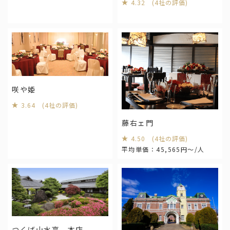
4.32 (4社の評価)
宮城県の結婚式場トップ３
咲や姫
岩手県の結婚式場トップ３
3.64 (4社の評価)
藤右ェ門
4.50 (4社の評価)
すべてのお役立ち情報を見る
平均単価：45,565円～/人
つくば山水亭 本店