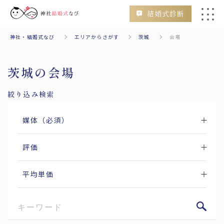
結婚式診断
神社・結婚式なび
エリアからさがす
茨城
会場
会場
挙式のみ
二次会
フォトウェディング
茨城の会場
絞り込み検索
媒体（必須）
検索
評価
エリアからさがす
Area
平均単価
北海道・東北
北海道
青森
秋田
山形
岩手