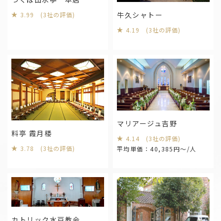
牛久シャトー
3.99 (3社の評価)
4.19 (3社の評価)
マリアージュ吉野
料亭 霞月楼
4.14 (3社の評価)
3.78 (3社の評価)
平均単価：40,385円～/人
カトリック水戸教会