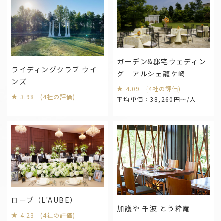
和歌山
中国・四国
岡山
広島
鳥取
島根
山口
ガーデン&邸宅ウェディン
ライディングクラブ ウイ
香川
徳島
愛媛
高知
グ アルシェ龍ケ崎
ンズ
4.09 (4社の評価)
3.98 (4社の評価)
平均単価：38,260円～/人
九州・沖縄
福岡
佐賀
長崎
熊本
大分
宮崎
鹿児島
沖縄
お役立ち情報
Information
ローブ（L'AUBE）
加護や 千波 とう粋庵
4.23 (4社の評価)
福島県の結婚式場トップ３