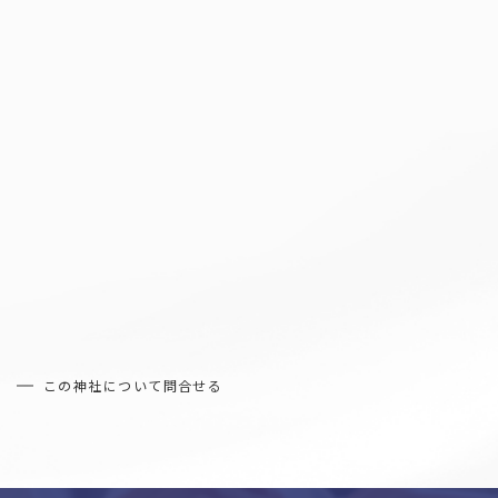
和歌山
中国・四国
岡山
広島
鳥取
島根
山口
香川
徳島
愛媛
高知
九州・沖縄
福岡
佐賀
長崎
熊本
大分
宮崎
鹿児島
沖縄
お役立ち情報
Information
この神社について問合せる
福島県の結婚式場トップ３