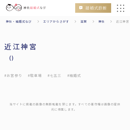
結婚式診断
神社・結婚式なび
エリアからさがす
滋賀
神社
近江神宮
会場
挙式のみ
二次会
フォトウェディング
近江神宮
()
検索
#お宮参り
#駐車場
#七五三
#結婚式
エリアからさがす
Area
当サイトに掲載の画像の無断転載を禁じます。すべての著作権は画像の提供
元に帰属します。
北海道・東北
北海道
青森
秋田
山形
岩手