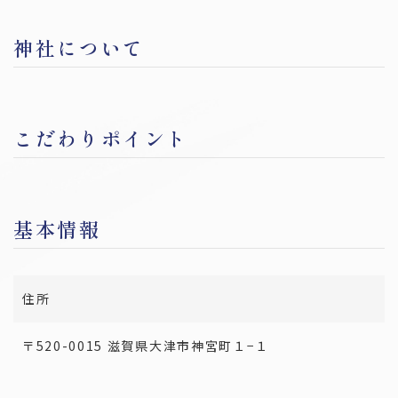
宮城
福島
神社について
関東
東京
神奈川
埼玉
千葉
栃木
こだわりポイント
茨城
群馬
中部
基本情報
愛知
岐阜
静岡
三重
新潟
山梨
長野
石川
富山
福井
住所
〒520-0015 滋賀県大津市神宮町１−１
関西
大阪
兵庫
京都
滋賀
奈良